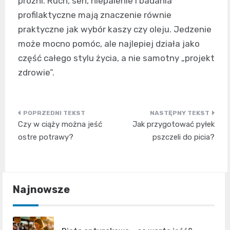
próżni. Ruch, sen, niepalenie i badania
profilaktyczne mają znaczenie równie
praktyczne jak wybór kaszy czy oleju. Jedzenie
może mocno pomóc, ale najlepiej działa jako
część całego stylu życia, a nie samotny „projekt
zdrowie”.
Nawigacja
Czy w ciąży można jeść
Jak przygotować pyłek
wpisu
ostre potrawy?
pszczeli do picia?
Najnowsze