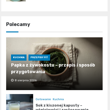
Polecamy
KUCHNIA
PRZEPISY FIT
Papka z żywokostu – przepis i sposób
przygotowania
8 sierpnia 2026
Gotowanie
Kuchnia
Sok z kiszonej kapusty –
właściwości i zastosowanie