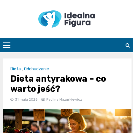
Skip
to
content
IdealnaFigur
Dieta
,
Odchudzanie
Dieta antyrakowa – co
warto jeść?
31 maja 2026
Paulina Mazurkiewicz