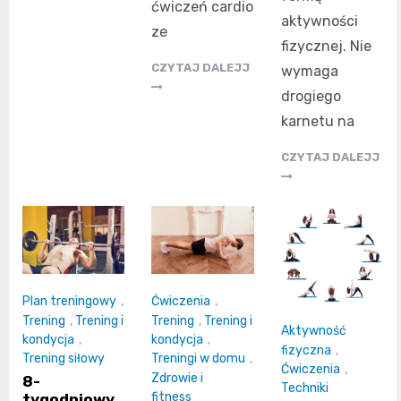
ćwiczeń cardio
aktywności
ze
fizycznej. Nie
CZYTAJ DALEJJ
wymaga
drogiego
karnetu na
CZYTAJ DALEJJ
Plan treningowy
,
Ćwiczenia
,
Trening
,
Trening i
Trening
,
Trening i
Aktywność
kondycja
,
kondycja
,
fizyczna
,
Trening siłowy
Treningi w domu
,
Ćwiczenia
,
Zdrowie i
8-
Techniki
fitness
tygodniowy