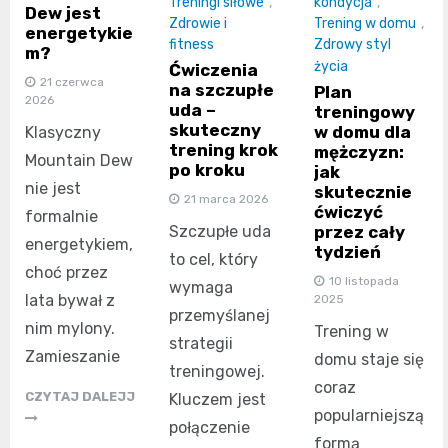
Treningi siłowe
,
kondycja
,
Dew jest
Zdrowie i
Trening w domu
,
energetykie
fitness
Zdrowy styl
m?
życia
Ćwiczenia
21 czerwca
na szczupłe
Plan
2026
uda –
treningowy
skuteczny
w domu dla
Klasyczny
trening krok
mężczyzn:
Mountain Dew
po kroku
jak
nie jest
skutecznie
21 marca 2026
ćwiczyć
formalnie
przez cały
Szczupłe uda
energetykiem,
tydzień
to cel, który
choć przez
10 listopada
wymaga
lata bywał z
2025
przemyślanej
nim mylony.
Trening w
strategii
Zamieszanie
domu staje się
treningowej.
coraz
CZYTAJ DALEJJ
Kluczem jest
popularniejszą
połączenie
formą