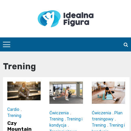
Skip
to
content
IdealnaFigur
Trening
Cardio
,
Ćwiczenia
,
Ćwiczenia
,
Plan
Trening
Trening
,
Trening i
treningowy
,
Czy
kondycja
,
Trening
,
Trening i
Mountain