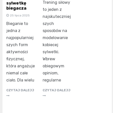
Trening siłowy
sylwetkę
biegacza
to jeden z
25 lipca 2025
najskuteczniej
szych
Bieganie to
sposobów na
jedna z
modelowanie
najpopularniej
kobiecej
szych form
sylwetki.
aktywności
Wbrew
fizycznej,
obiegowym
która angażuje
opiniom,
niemal całe
regularne
ciało. Dla wielu
CZYTAJ DALEJJ
CZYTAJ DALEJJ