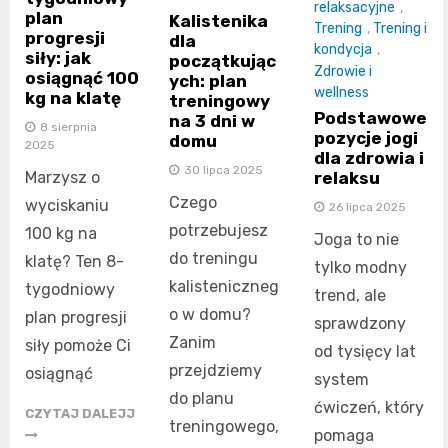
relaksacyjne
,
plan
Kalistenika
Trening
,
Trening i
progresji
dla
kondycja
,
siły: jak
początkując
Zdrowie i
osiągnąć 100
ych: plan
wellness
kg na klatę
treningowy
Podstawowe
na 3 dni w
8 sierpnia
pozycje jogi
domu
2025
dla zdrowia i
30 lipca 2025
relaksu
Marzysz o
Czego
wyciskaniu
26 lipca 2025
potrzebujesz
100 kg na
Joga to nie
do treningu
klatę? Ten 8-
tylko modny
kalisteniczneg
tygodniowy
trend, ale
o w domu?
plan progresji
sprawdzony
Zanim
siły pomoże Ci
od tysięcy lat
przejdziemy
osiągnąć
system
do planu
ćwiczeń, który
CZYTAJ DALEJJ
treningowego,
pomaga