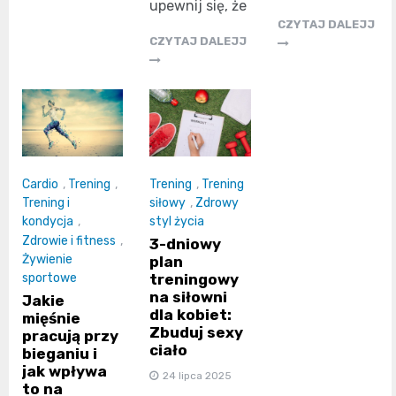
upewnij się, że
CZYTAJ DALEJJ
CZYTAJ DALEJJ
Cardio
,
Trening
,
Trening
,
Trening
Trening i
siłowy
,
Zdrowy
kondycja
,
styl życia
Zdrowie i fitness
,
3-dniowy
Żywienie
plan
treningowy
sportowe
na siłowni
Jakie
dla kobiet:
mięśnie
Zbuduj sexy
pracują przy
ciało
bieganiu i
jak wpływa
24 lipca 2025
to na