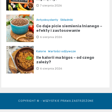
7 sierpnia 2026
Antyoksydanty
Składniki
Co daje picie siemienia lnianego –
efekty i zastosowanie
6 sierpnia 2026
Kalorie
Wartości odżywcze
Ile kalorii ma bigos – od czego
zależy?
6 sierpnia 2026
COPYRIGHT © - WSZYSTKIE PRAWA ZASTRZEŻONE