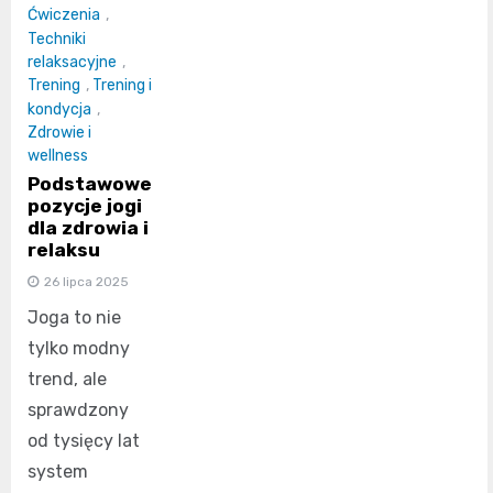
Ćwiczenia
,
Techniki
relaksacyjne
,
Trening
,
Trening i
kondycja
,
Zdrowie i
wellness
Podstawowe
pozycje jogi
dla zdrowia i
relaksu
26 lipca 2025
Joga to nie
tylko modny
trend, ale
sprawdzony
od tysięcy lat
system