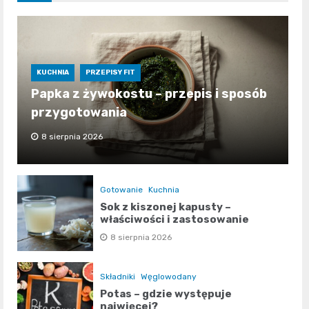
KUCHNIA
PRZEPISY FIT
Papka z żywokostu – przepis i sposób
przygotowania
8 sierpnia 2026
Gotowanie
Kuchnia
Sok z kiszonej kapusty –
właściwości i zastosowanie
8 sierpnia 2026
Składniki
Węglowodany
Potas – gdzie występuje
najwięcej?