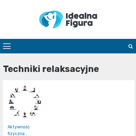
Skip
to
content
IdealnaFigur
Techniki relaksacyjne
Aktywność
fizyczna
,