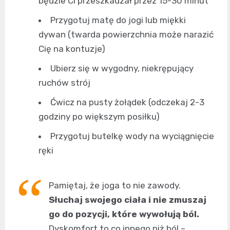
będzie Ci przeszkadzał przez 15-30 minut
Przygotuj matę do jogi lub miękki
dywan (twarda powierzchnia może narazić
Cię na kontuzje)
Ubierz się w wygodny, niekrępujący
ruchów strój
Ćwicz na pusty żołądek (odczekaj 2-3
godziny po większym posiłku)
Przygotuj butelkę wody na wyciągnięcie
ręki
Pamiętaj, że joga to nie zawody.
Słuchaj swojego ciała i nie zmuszaj
go do pozycji, które wywołują ból.
Dyskomfort to co innego niż ból –