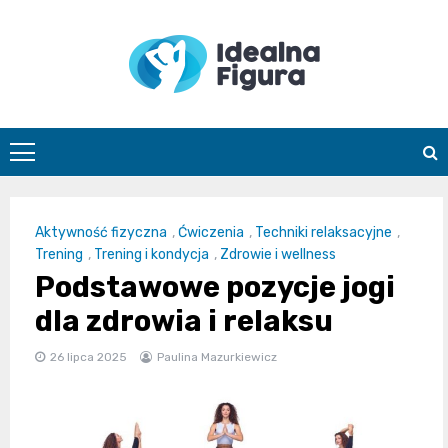
Skip
to
content
IdealnaFigur
Aktywność fizyczna
,
Ćwiczenia
,
Techniki relaksacyjne
,
Trening
,
Trening i kondycja
,
Zdrowie i wellness
Podstawowe pozycje jogi
dla zdrowia i relaksu
26 lipca 2025
Paulina Mazurkiewicz