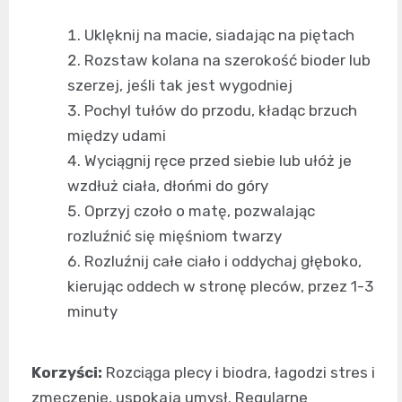
Uklęknij na macie, siadając na piętach
Rozstaw kolana na szerokość bioder lub
szerzej, jeśli tak jest wygodniej
Pochyl tułów do przodu, kładąc brzuch
między udami
Wyciągnij ręce przed siebie lub ułóż je
wzdłuż ciała, dłońmi do góry
Oprzyj czoło o matę, pozwalając
rozluźnić się mięśniom twarzy
Rozluźnij całe ciało i oddychaj głęboko,
kierując oddech w stronę pleców, przez 1-3
minuty
Korzyści:
Rozciąga plecy i biodra, łagodzi stres i
zmęczenie, uspokaja umysł. Regularne