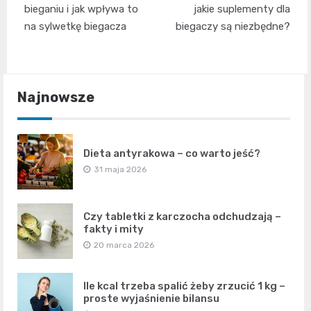
wpisu
bieganiu i jak wpływa to
jakie suplementy dla
na sylwetkę biegacza
biegaczy są niezbędne?
Najnowsze
Dieta antyrakowa – co warto jeść?
31 maja 2026
Czy tabletki z karczocha odchudzają –
fakty i mity
20 marca 2026
Ile kcal trzeba spalić żeby zrzucić 1 kg –
proste wyjaśnienie bilansu