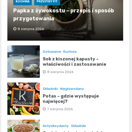
KUCHNIA
PRZEPISY FIT
Papka z żywokostu – przepis i sposób
przygotowania
8 sierpnia 2026
Gotowanie
Kuchnia
Sok z kiszonej kapusty –
właściwości i zastosowanie
8 sierpnia 2026
Składniki
Węglowodany
Potas – gdzie występuje
najwięcej?
7 sierpnia 2026
Antyoksydanty
Składniki