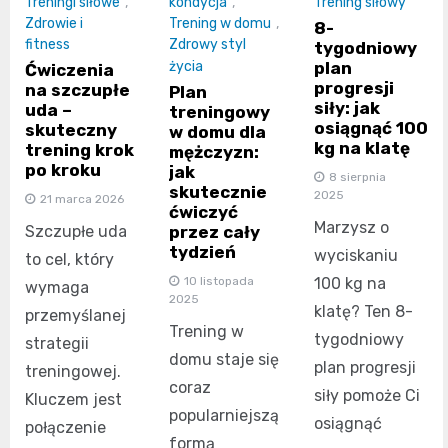
Treningi siłowe
,
kondycja
,
Trening siłowy
Zdrowie i
Trening w domu
,
8-
fitness
Zdrowy styl
tygodniowy
plan
życia
Ćwiczenia
progresji
na szczupłe
Plan
siły: jak
uda –
treningowy
osiągnąć 100
skuteczny
w domu dla
kg na klatę
trening krok
mężczyzn:
po kroku
jak
8 sierpnia
skutecznie
2025
21 marca 2026
ćwiczyć
Marzysz o
przez cały
Szczupłe uda
tydzień
wyciskaniu
to cel, który
100 kg na
10 listopada
wymaga
2025
klatę? Ten 8-
przemyślanej
Trening w
tygodniowy
strategii
domu staje się
plan progresji
treningowej.
coraz
siły pomoże Ci
Kluczem jest
popularniejszą
osiągnąć
połączenie
formą