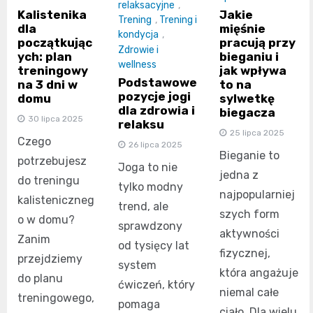
relaksacyjne
,
Kalistenika
Jakie
Trening
,
Trening i
dla
mięśnie
kondycja
,
początkując
pracują przy
Zdrowie i
ych: plan
bieganiu i
wellness
treningowy
jak wpływa
Podstawowe
na 3 dni w
to na
pozycje jogi
domu
sylwetkę
dla zdrowia i
biegacza
30 lipca 2025
relaksu
25 lipca 2025
Czego
26 lipca 2025
Bieganie to
potrzebujesz
Joga to nie
jedna z
do treningu
tylko modny
najpopularniej
kalisteniczneg
trend, ale
szych form
o w domu?
sprawdzony
aktywności
Zanim
od tysięcy lat
fizycznej,
przejdziemy
system
która angażuje
do planu
ćwiczeń, który
niemal całe
treningowego,
pomaga
ciało. Dla wielu