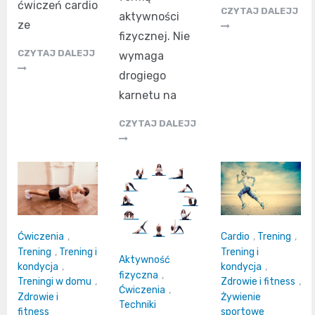
ćwiczeń cardio
CZYTAJ DALEJJ
aktywności
ze
fizycznej. Nie
CZYTAJ DALEJJ
wymaga
drogiego
karnetu na
CZYTAJ DALEJJ
Ćwiczenia
,
Cardio
,
Trening
,
Trening
,
Trening i
Trening i
Aktywność
kondycja
,
kondycja
,
fizyczna
,
Treningi w domu
,
Zdrowie i fitness
,
Ćwiczenia
,
Zdrowie i
Żywienie
Techniki
fitness
sportowe