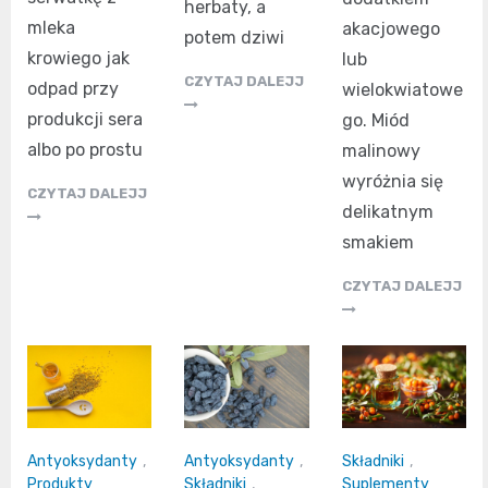
herbaty, a
mleka
akacjowego
potem dziwi
krowiego jak
lub
CZYTAJ DALEJJ
odpad przy
wielokwiatowe
produkcji sera
go. Miód
albo po prostu
malinowy
wyróżnia się
CZYTAJ DALEJJ
delikatnym
smakiem
CZYTAJ DALEJJ
Antyoksydanty
,
Antyoksydanty
,
Składniki
,
Produkty
Składniki
,
Suplementy