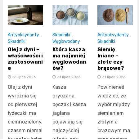
Antyoksydanty
,
Składniki
,
Antyoksydanty
,
Składniki
Węglowodany
Składniki
Olej z dyni –
Która kasza
Siemię
właściwości i
ma najmniej
lniane –
zastosowani
węglowodan
złote czy
e
ów?
brązowe?
31 lipca 2026
31 lipca 2026
31 lipca 2026
Olej z dyni
Kasza
Powinieneś
wyróżnia się
gryczana,
wiedzieć, że
od pierwszej
pęczak i kasza
wybór między
łyżeczki: ma
jaglana
siemieniem
ciemnozielony,
pojawiają się
złotym a
czasem niemal
najczęściej
brązowym ma