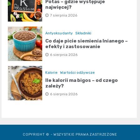
Potas – gdzie występuje
najwięcej?
7 sierpnia 2026
Antyoksydanty
Składniki
Co daje picie siemienia lnianego –
efekty i zastosowanie
6 sierpnia 2026
Kalorie
Wartości odżywcze
Ile kalorii ma bigos – od czego
zależy?
6 sierpnia 2026
COPYRIGHT © - WSZYSTKIE PRAWA ZASTRZEŻONE