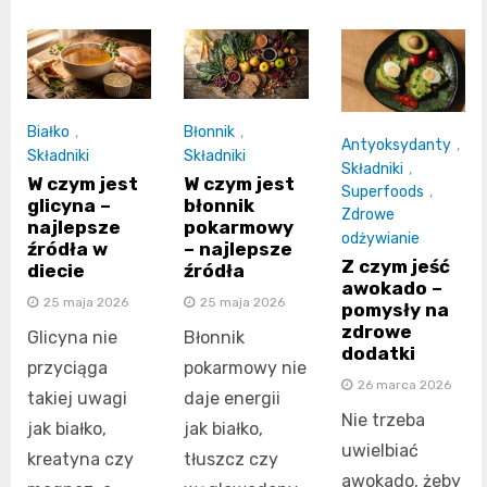
Białko
,
Błonnik
,
Antyoksydanty
,
Składniki
Składniki
Składniki
,
W czym jest
W czym jest
Superfoods
,
glicyna –
błonnik
Zdrowe
najlepsze
pokarmowy
odżywianie
źródła w
– najlepsze
Z czym jeść
diecie
źródła
awokado –
25 maja 2026
25 maja 2026
pomysły na
zdrowe
Glicyna nie
Błonnik
dodatki
przyciąga
pokarmowy nie
26 marca 2026
takiej uwagi
daje energii
Nie trzeba
jak białko,
jak białko,
uwielbiać
kreatyna czy
tłuszcz czy
awokado, żeby