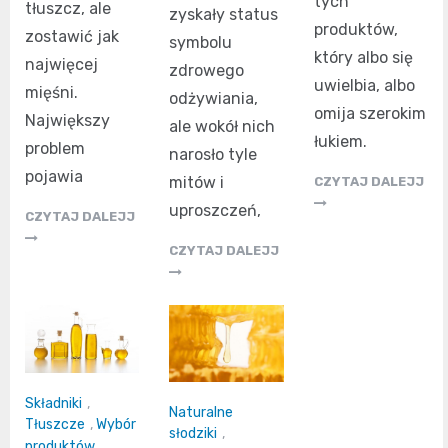
tych
tłuszcz, ale
zyskały status
produktów,
zostawić jak
symbolu
który albo się
najwięcej
zdrowego
uwielbia, albo
mięśni.
odżywiania,
omija szerokim
Największy
ale wokół nich
łukiem.
problem
narosło tyle
pojawia
mitów i
CZYTAJ DALEJJ
uproszczeń,
CZYTAJ DALEJJ
CZYTAJ DALEJJ
Składniki
,
Naturalne
Tłuszcze
,
Wybór
słodziki
,
produktów