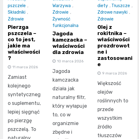
pszczele
,
Warzywa
,
diety
,
Tłuszcze
,
Składniki
,
Zdrowie
,
Zdrowe nawyki
,
Zdrowie
Żywność
Zdrowie
funkcjonalna
Pierzga
Olej z
pszczela –
rokitnika –
Jagoda
co to jest,
właściwości
kamczacka –
jakie ma
prozdrowot
właściwości
właściwości
ne i
dla zdrowia
?
zastosowani
10 marca 2026
e
11 marca 2026
Jagoda
9 marca 2026
Zamiast
kamczacka
Większość
kolejnego
działa jak
olejów
syntetyczneg
naturalny filtr,
roślinnych to
o suplementu,
który wyłapuje
przede
lepiej sięgnąć
to, co w
wszystkim
po pierzgę
organizmie
źródło
pszczelą. To
zbędne i
tłuszczów
naturalny