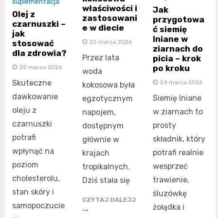
suplementacja
właściwości i
Jak
Olej z
zastosowani
przygotowa
czarnuszki –
e w diecie
ć siemię
jak
lniane w
25 marca 2026
stosować
ziarnach do
dla zdrowia?
Przez lata
picia – krok
po kroku
25 marca 2026
woda
Skuteczne
24 marca 2026
kokosowa była
dawkowanie
Siemię lniane
egzotycznym
oleju z
w ziarnach to
napojem,
czarnuszki
prosty
dostępnym
potrafi
składnik, który
głównie w
wpłynąć na
potrafi realnie
krajach
poziom
wesprzeć
tropikalnych.
cholesterolu,
trawienie,
Dziś stała się
stan skóry i
śluzówkę
CZYTAJ DALEJJ
samopoczucie
żołądka i