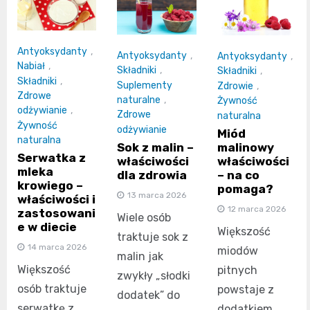
Antyoksydanty
,
Antyoksydanty
,
Antyoksydanty
,
Nabiał
,
Składniki
,
Składniki
,
Składniki
,
Suplementy
Zdrowie
,
Zdrowe
naturalne
,
Żywność
odżywianie
,
Zdrowe
naturalna
Żywność
odżywianie
Miód
naturalna
malinowy
Sok z malin –
Serwatka z
właściwości
właściwości
mleka
– na co
dla zdrowia
krowiego –
pomaga?
13 marca 2026
właściwości i
12 marca 2026
zastosowani
Wiele osób
e w diecie
Większość
traktuje sok z
14 marca 2026
miodów
malin jak
Większość
pitnych
zwykły „słodki
osób traktuje
powstaje z
dodatek” do
serwatkę z
dodatkiem