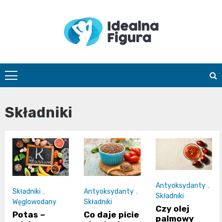
Skip
to
content
IdealnaFigur
Składniki
Antyoksydanty
,
Składniki
,
Antyoksydanty
,
Składniki
Węglowodany
Składniki
Czy olej
Potas –
Co daje picie
palmowy