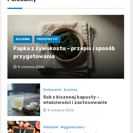
KUCHNIA
PRZEPISY FIT
Papka z żywokostu – przepis i sposób
przygotowania
8 sierpnia 2026
Gotowanie
Kuchnia
Sok z kiszonej kapusty –
właściwości i zastosowanie
8 sierpnia 2026
Składniki
Węglowodany