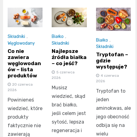
Składniki
,
Białko
,
Białko
,
Węglowodany
Składniki
Składniki
Co nie
Najlepsze
Tryptofan –
zawiera
źródła białka
gdzie
węglowodan
– co jeść?
występuje?
ów – lista
5 czerwca
produktów
4 czerwca
2026
2026
20 czerwca
Musisz
2026
Tryptofan to
wiedzieć, skąd
jeden
Powinieneś
brać białko,
aminokwas, ale
wiedzieć, które
jeśli celem jest
jego obecność
produkty
sytość, lepsza
odbija się na
faktycznie nie
regeneracja i
wielu
zawierają