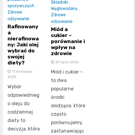
Składniki
,
spożywczych
,
Węglowodany
,
Zdrowe
Zdrowe
odżywianie
odżywianie
Rafinowany
Miód a
a
cukier –
nierafinowa
porównanie i
ny: Jaki olej
wpływ na
wybrać do
zdrowie
swojej
diety?
20 lipca 2025
Miód i cukier –
17 listopada
2025
to dwa
Wybór
popularne
odpowiednieg
środki
o oleju do
słodzące, które
codziennej
często
diety to
porównujemy,
decyzja, która
zastanawiając