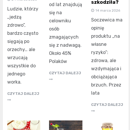
szkodziła?
od lat znajdują
Ludzie, którzy
14 marca 2026
się na
„jedzą
Soczewica ma
celowniku
zdrowo”,
opinię
osób
bardzo często
produktu „na
zmagających
sięgają po
własne
się z nadwagą.
orzechy… ale
ryzyko”:
Około 45%
wrzucają
zdrowa, ale
Polaków
wszystkie do
wzdymająca i
CZYTAJ DALEJJ
jednego
obciążająca
worka.
brzuch. Przez
lata
CZYTAJ DALEJJ
CZYTAJ DALEJJ