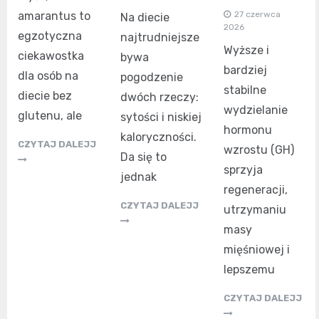
27 czerwca
amarantus to
Na diecie
2026
egzotyczna
najtrudniejsze
Wyższe i
ciekawostka
bywa
bardziej
dla osób na
pogodzenie
stabilne
diecie bez
dwóch rzeczy:
wydzielanie
glutenu, ale
sytości i niskiej
hormonu
kaloryczności.
CZYTAJ DALEJJ
wzrostu (GH)
Da się to
sprzyja
jednak
regeneracji,
CZYTAJ DALEJJ
utrzymaniu
masy
mięśniowej i
lepszemu
CZYTAJ DALEJJ