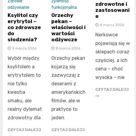
Zdrowe
Żywność
zdrowotne i
odżywianie
funkcjonalna
zastosowani
Ksylitol czy
Orzechy
e
erytrytol –
pekan –
8 marca 2026
co zdrowsze
właściwości i
do
wartości
Nerkowce
słodzenia?
odżywcze
pojawiają się w
9 marca 2026
8 marca 2026
sklepach coraz
Wybór między
Orzechy pekan
częściej, a ich
ksylitolem a
kojarzą się
cena – choć
erytrytolem to
zazwyczaj z
wysoka – nie
nie tylko
deserami z
CZYTAJ DALEJJ
kwestia
amerykańskich
smaku, ale
filmów, ale w
realny dylemat
praktyce to
zdrowotny dla
jeden
CZYTAJ DALEJJ
CZYTAJ DALEJJ