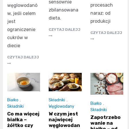
sensownie
procesach
węglowodanó
zbilansowana
naraz: od
w, jeśli celem
dieta.
produkcji
jest
ograniczenie
CZYTAJ DALEJJ
CZYTAJ DALEJJ
cukrów w
diecie
CZYTAJ DALEJJ
Białko
,
Składniki
,
Białko
,
Składniki
Węglowodany
Składniki
Co ma więcej
W czym jest
Zapotrzebo
białka –
najwięcej
wanie na
żółtko czy
węglowodan
białko – od