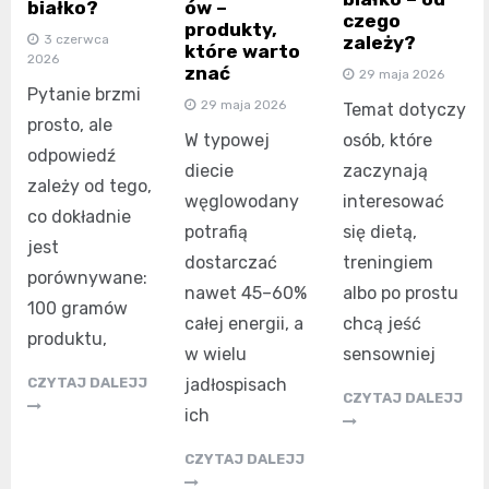
białko?
ów –
czego
produkty,
zależy?
3 czerwca
które warto
2026
znać
29 maja 2026
Pytanie brzmi
29 maja 2026
Temat dotyczy
prosto, ale
osób, które
W typowej
odpowiedź
zaczynają
diecie
zależy od tego,
interesować
węglowodany
co dokładnie
się dietą,
potrafią
jest
treningiem
dostarczać
porównywane:
albo po prostu
nawet 45–60%
100 gramów
chcą jeść
całej energii, a
produktu,
sensowniej
w wielu
CZYTAJ DALEJJ
jadłospisach
CZYTAJ DALEJJ
ich
CZYTAJ DALEJJ