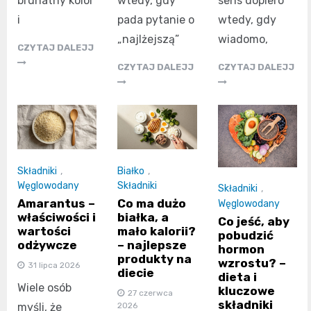
brunatny kolor
wtedy, gdy
sens dopiero
i
pada pytanie o
wtedy, gdy
„najlżejszą”
wiadomo,
CZYTAJ DALEJJ
CZYTAJ DALEJJ
CZYTAJ DALEJJ
Składniki
,
Białko
,
Węglowodany
Składniki
Składniki
,
Amarantus –
Co ma dużo
Węglowodany
właściwości i
białka, a
Co jeść, aby
wartości
mało kalorii?
pobudzić
odżywcze
– najlepsze
hormon
produkty na
wzrostu? –
31 lipca 2026
diecie
dieta i
Wiele osób
kluczowe
27 czerwca
składniki
myśli, że
2026