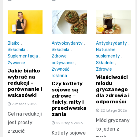
Białko
,
Antyoksydanty
,
Antyoksydanty
,
Składniki
,
Składniki
,
Naturalne
Suplementacja
,
Zdrowe
suplementy
,
Żywienie
odżywianie
,
Składniki
,
Żywność
Zdrowie
Jakie białko
roślinna
wybrać na
Właściwości
redukcji –
miodu
Czy kotlety
porównanie i
gryczanego
sojowe są
wskazówki
dla zdrowia i
zdrowe –
odporności
fakty, mity i
6 marca 2026
przeciwwska
22 lutego 2026
Cel na redukcji
zania
Miód gryczany
jest prosty:
22 lutego 2026
to jeden z
zrzucić
Kotlety sojowe