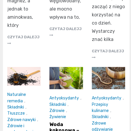
magnez, a
węglowodany,
zacząć z niego
jednak to
ale mocno
korzystać na
aminokwas,
wpływa na to,
co dzień.
który
CZYTAJ DALEJJ
Wystarczy
CZYTAJ DALEJJ
znać kilka
CZYTAJ DALEJJ
Naturalne
Antyoksydanty
,
Antyoksydanty
,
remedia
,
Składniki
,
Przepisy
Składniki
,
Zdrowie
,
kulinarne
,
Tłuszcze
,
Żywienie
Składniki
,
Zdrowe nawyki
,
Zdrowe
Woda
Zdrowie i
odżywianie
kokosowa –