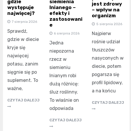
gdzie
siemienia
jest zdrowy
występuje
lnianego –
– wpływ na
najwięcej?
efekty i
organizm
zastosowani
7 sierpnia 2026
e
5 sierpnia 2026
Sprawdź,
Najpierw
6 sierpnia 2026
gdzie w diecie
rośnie udział
Jedna
kryje się
tłuszczów
niepozorna
najwięcej
nasyconych w
rzecz w
potasu, zanim
diecie, potem
siemieniu
sięgnie się po
pogarsza się
lnianym robi
suplement. To
profil lipidowy,
dużą różnicę:
ważne,
a na końcu
śluz roślinny.
To właśnie on
CZYTAJ DALEJJ
CZYTAJ DALEJJ
odpowiada
CZYTAJ DALEJJ