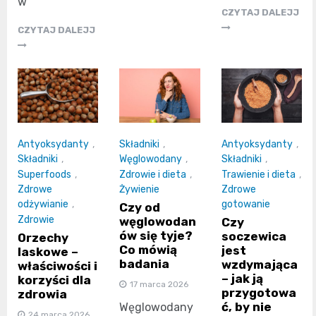
w
CZYTAJ DALEJJ
CZYTAJ DALEJJ
Antyoksydanty
,
Składniki
,
Antyoksydanty
,
Składniki
,
Węglowodany
,
Składniki
,
Superfoods
,
Zdrowie i dieta
,
Trawienie i dieta
,
Zdrowe
Żywienie
Zdrowe
odżywianie
,
gotowanie
Czy od
Zdrowie
węglowodan
Czy
ów się tyje?
soczewica
Orzechy
Co mówią
jest
laskowe –
badania
wzdymająca
właściwości i
– jak ją
korzyści dla
17 marca 2026
przygotowa
zdrowia
ć, by nie
Węglowodany
24 marca 2026