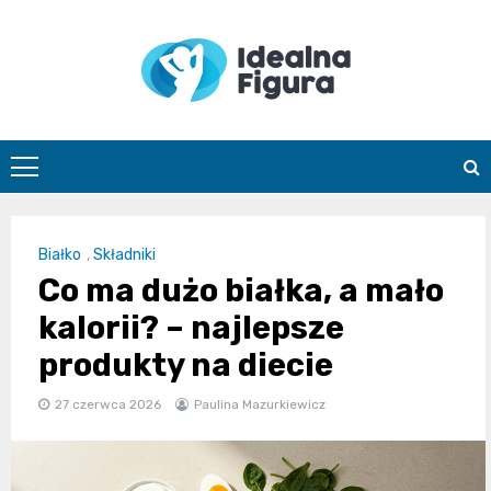
Skip
to
content
IdealnaFigur
Białko
,
Składniki
Co ma dużo białka, a mało
kalorii? – najlepsze
produkty na diecie
27 czerwca 2026
Paulina Mazurkiewicz