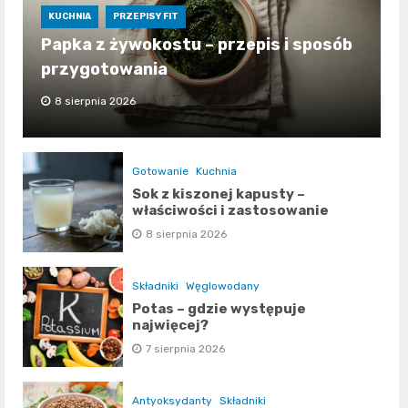
KUCHNIA
PRZEPISY FIT
Papka z żywokostu – przepis i sposób
przygotowania
8 sierpnia 2026
Gotowanie
Kuchnia
Sok z kiszonej kapusty –
właściwości i zastosowanie
8 sierpnia 2026
Składniki
Węglowodany
Potas – gdzie występuje
najwięcej?
7 sierpnia 2026
Antyoksydanty
Składniki