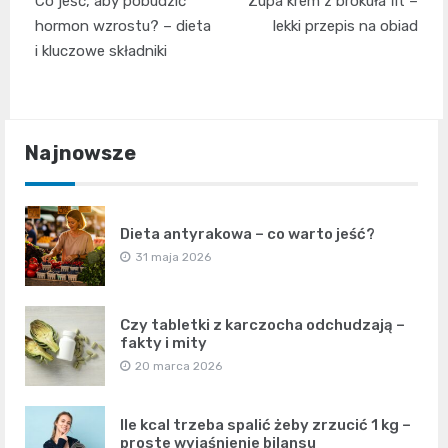
Co jeść, aby pobudzić
Zupa krem z brokuła fit –
wpisu
hormon wzrostu? – dieta
lekki przepis na obiad
i kluczowe składniki
Najnowsze
Dieta antyrakowa – co warto jeść?
31 maja 2026
Czy tabletki z karczocha odchudzają –
fakty i mity
20 marca 2026
Ile kcal trzeba spalić żeby zrzucić 1 kg –
proste wyjaśnienie bilansu