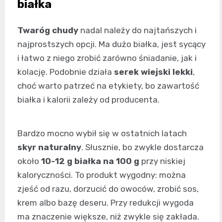
białka
Twaróg chudy
nadal należy do najtańszych i
najprostszych opcji. Ma dużo białka, jest sycący
i łatwo z niego zrobić zarówno śniadanie, jak i
kolację. Podobnie działa
serek wiejski lekki
,
choć warto patrzeć na etykiety, bo zawartość
białka i kalorii zależy od producenta.
Bardzo mocno wybił się w ostatnich latach
skyr naturalny
. Słusznie, bo zwykle dostarcza
około
10-12 g białka na 100 g
przy niskiej
kaloryczności. To produkt wygodny: można
zjeść od razu, dorzucić do owoców, zrobić sos,
krem albo bazę deseru. Przy redukcji wygoda
ma znaczenie większe, niż zwykle się zakłada.