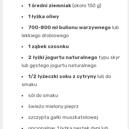
1 średni ziemniak
(około 150 g)
1 łyżka oliwy
700-800 ml bulionu warzywnego
lub
lekkiego drobiowego
1 ząbek czosnku
2 łyżki jogurtu naturalnego
typu skyr
lub gęstego jogurtu naturalnego
1/2 łyżeczki soku z cytryny
lub do
smaku
sól do smaku
świeżo mielony pieprz
szczypta gałki muszkatołowej
opcjonalnie: 1 łyżka pestek dyni lub