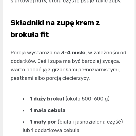
siarkowej nuty, która często psuje takie zupy.
Składniki na zupę krem z
brokuła fit
Porcja wystarcza na
3-4 miski
, w zależności od
dodatków. Jeśli zupa ma być bardziej sycąca,
warto podać ją z grzankami pełnoziarnistymi,
pestkami albo porcją ciecierzycy.
1 duży brokuł
(około 500-600 g)
1 mała cebula
1 mały por
(biała i jasnozielona część)
lub 1 dodatkowa cebula