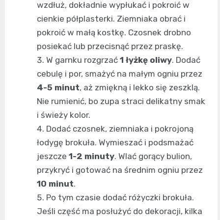
wzdłuż, dokładnie wypłukać i pokroić w
cienkie półplasterki. Ziemniaka obrać i
pokroić w małą kostkę. Czosnek drobno
posiekać lub przecisnąć przez praskę.
W garnku rozgrzać
1 łyżkę oliwy
. Dodać
cebulę i por, smażyć na małym ogniu przez
4-5 minut
, aż zmiękną i lekko się zeszklą.
Nie rumienić, bo zupa straci delikatny smak
i świeży kolor.
Dodać czosnek, ziemniaka i pokrojoną
łodygę brokuła. Wymieszać i podsmażać
jeszcze
1-2 minuty
. Wlać gorący bulion,
przykryć i gotować na średnim ogniu przez
10 minut
.
Po tym czasie dodać różyczki brokuła.
Jeśli część ma posłużyć do dekoracji, kilka