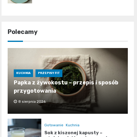
Polecamy
KUCHNIA
PRZEPISY FIT
Papka z żywokostu – przepis i sposób
przygotowania
8 sierpnia 2026
Gotowanie
Kuchnia
Sok z kiszonej kapusty –