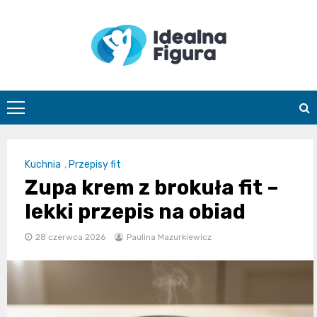
Skip
to
content
IdealnaFigur
Kuchnia
,
Przepisy fit
Zupa krem z brokuła fit –
lekki przepis na obiad
28 czerwca 2026
Paulina Mazurkiewicz