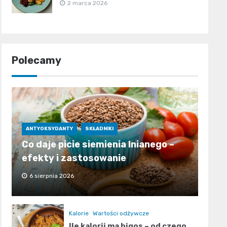
2 marca 2026
Polecamy
ANTYOKSYDANTY
SKŁADNIKI
Co daje picie siemienia lnianego –
efekty i zastosowanie
6 sierpnia 2026
Kalorie
Wartości odżywcze
Ile kalorii ma bigos – od czego