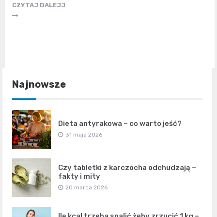
CZYTAJ DALEJJ
Najnowsze
Dieta antyrakowa – co warto jeść?
31 maja 2026
Czy tabletki z karczocha odchudzają –
fakty i mity
20 marca 2026
Ile kcal trzeba spalić żeby zrzucić 1 kg –