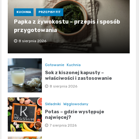
KUCHNIA
PRZEPISY FIT
Papka z żywokostu – przepis i sposób
przygotowania
8 sierpnia 2026
Gotowanie
Kuchnia
Sok z kiszonej kapusty –
właściwości i zastosowanie
8 sierpnia 2026
Składniki
Węglowodany
Potas – gdzie występuje
najwięcej?
7 sierpnia 2026