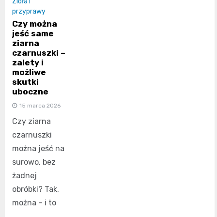
Zioła i
przyprawy
Czy można
jeść same
ziarna
czarnuszki –
zalety i
możliwe
skutki
uboczne
15 marca 2026
Czy ziarna
czarnuszki
można jeść na
surowo, bez
żadnej
obróbki? Tak,
można – i to