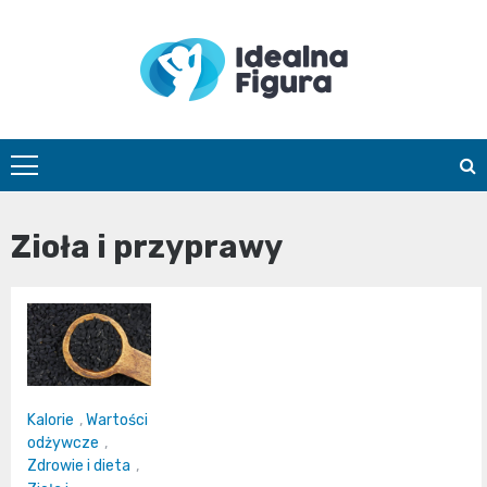
Skip
to
content
IdealnaFigur
Zioła i przyprawy
Kalorie
,
Wartości
odżywcze
,
Zdrowie i dieta
,