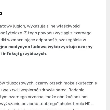
o
towy juglon, wykazują silne właściwości
asożytnicze. Z tego powodu wyciągi z czarnego
odki wzmacniające odporność, szczególnie w
jna medycyna ludowa wykorzystuje czarny
 infekcji grzybiczych
.
sów tłuszczowych, czarny orzech może skutecznie
u we krwi i wspierać zdrowie serca. Badania
 tym czarnego orzecha, może obniżać poziom
dwyższaniu poziomu „dobrego” cholesterolu HDL.