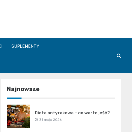
a.pl
KI
SUPLEMENTY
Najnowsze
Dieta antyrakowa – co warto jeść?
31 maja 2026