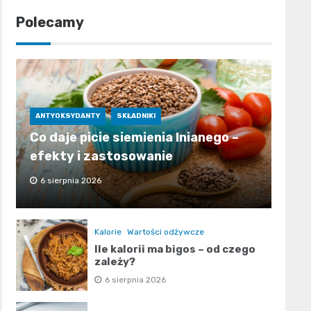
Polecamy
ANTYOKSYDANTY
SKŁADNIKI
Co daje picie siemienia lnianego –
efekty i zastosowanie
6 sierpnia 2026
Kalorie
Wartości odżywcze
Ile kalorii ma bigos – od czego
zależy?
6 sierpnia 2026