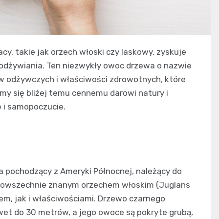
cy, takie jak orzech włoski czy laskowy, zyskuje
odżywiania. Ten niezwykły owoc drzewa o nazwie
ów odżywczych i właściwości zdrowotnych, które
my się bliżej temu cennemu darowi natury i
 i samopoczucie.
a pochodzący z Ameryki Północnej, należący do
 powszechnie znanym orzechem włoskim (Juglans
dem, jak i właściwościami. Drzewo czarnego
et do 30 metrów, a jego owoce są pokryte grubą,