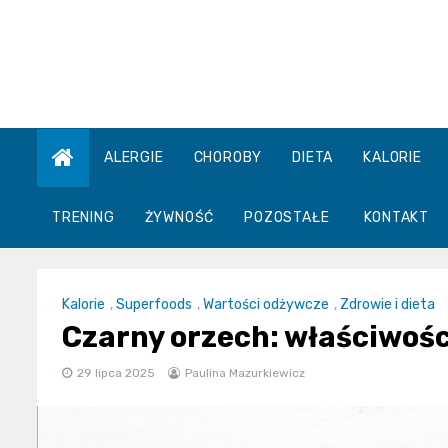
Skip
to
content
ALERGIE
CHOROBY
DIETA
KALORIE
TRENING
ŻYWNOŚĆ
POZOSTAŁE
KONTAKT
Kalorie
,
Superfoods
,
Wartości odżywcze
,
Zdrowie i dieta
Czarny orzech: właściwości
29 lipca 2025
Paulina Mazurkiewicz