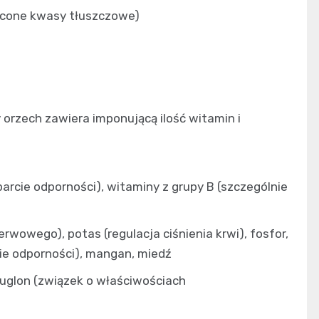
sycone kwasy tłuszczowe)
rzech zawiera imponującą ilość witamin i
sparcie odporności), witaminy z grupy B (szczególnie
rwowego), potas (regulacja ciśnienia krwi), fosfor,
cie odporności), mangan, miedź
, juglon (związek o właściwościach