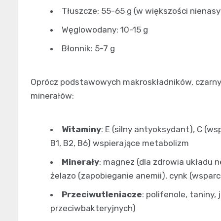
Tłuszcze: 55-65 g (w większości niena
Węglowodany: 10-15 g
Błonnik: 5-7 g
Oprócz podstawowych makroskładników, czarny o
minerałów:
Witaminy
: E (silny antyoksydant), C (w
B1, B2, B6) wspierające metabolizm
Minerały
: magnez (dla zdrowia układu ne
żelazo (zapobieganie anemii), cynk (wspar
Przeciwutleniacze
: polifenole, taniny
przeciwbakteryjnych)