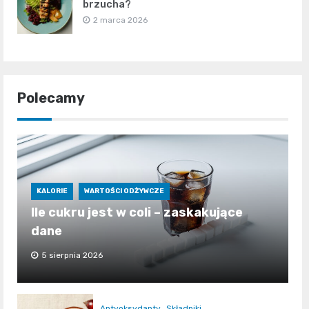
brzucha?
2 marca 2026
Polecamy
KALORIE
WARTOŚCI ODŻYWCZE
Ile cukru jest w coli – zaskakujące
dane
5 sierpnia 2026
Antyoksydanty
Składniki