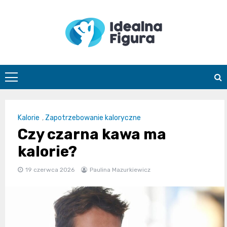
Skip
to
content
IdealnaFigur
Kalorie
,
Zapotrzebowanie kaloryczne
Czy czarna kawa ma
kalorie?
19 czerwca 2026
Paulina Mazurkiewicz