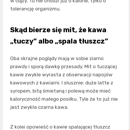
w ciąży. Tu nie chodzi już o kalorie, tylko o
tolerancję organizmu.
Skąd bierze się mit, że kawa
„tuczy” albo „spala tłuszcz”
Oba skrajne poglądy mają w sobie ziarno
prawdy i sporą dawkę przesady. Mit o tuczącej
kawie zwykle wyrasta z obserwacji napojów
kawowych z kawiarni. I słusznie: duże latte z
syropem, bitą śmietaną i polewą może mieć
kaloryczność małego posiłku. Tyle że to już nie
jest zwykła czarna kawa.
Z kolei opowieść o kawie spalającej tłuszcz