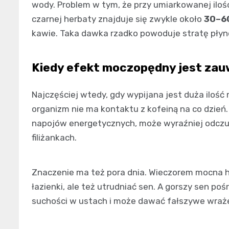
wody. Problem w tym, że przy umiarkowanej ilości 
czarnej herbaty znajduje się zwykle około
30–6
kawie. Taka dawka rzadko powoduje stratę płynó
Kiedy efekt moczopędny jest za
Najczęściej wtedy, gdy wypijana jest duża ilość
organizm nie ma kontaktu z kofeiną na co dzień.
napojów energetycznych, może wyraźniej odczu
filiżankach.
Znaczenie ma też pora dnia. Wieczorem mocna he
łazienki, ale też utrudniać sen. A gorszy sen p
suchości w ustach i może dawać fałszywe wraż