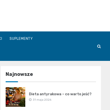
a.pl
KI
SUPLEMENTY
Najnowsze
Dieta antyrakowa – co warto jeść?
31 maja 2026