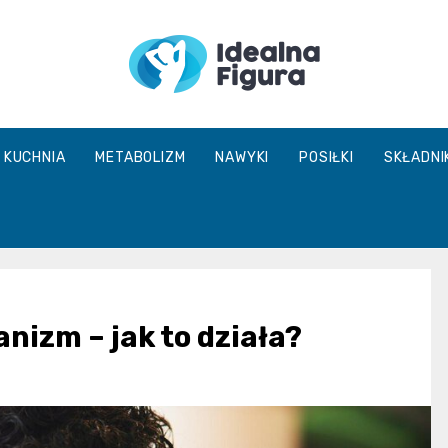
IdealnaFigur
KUCHNIA
METABOLIZM
NAWYKI
POSIŁKI
SKŁADNI
nizm – jak to działa?