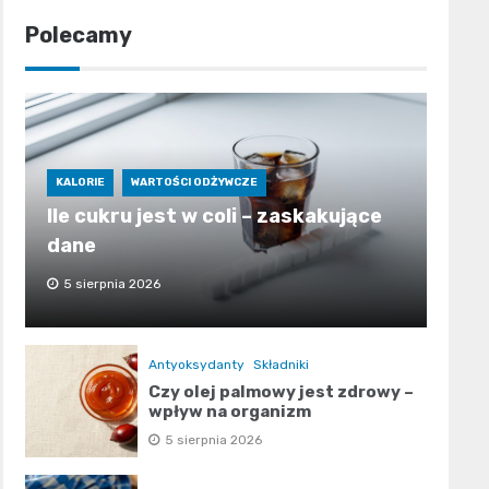
Polecamy
KALORIE
WARTOŚCI ODŻYWCZE
Ile cukru jest w coli – zaskakujące
dane
5 sierpnia 2026
Antyoksydanty
Składniki
Czy olej palmowy jest zdrowy –
wpływ na organizm
5 sierpnia 2026