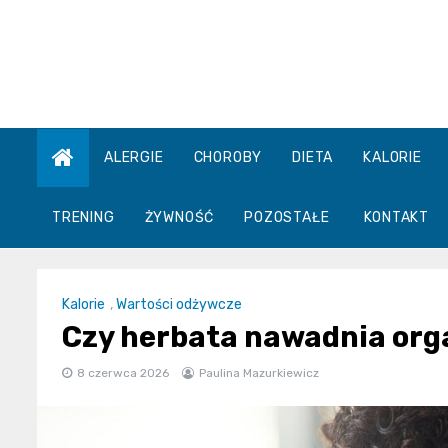
Skip
to
content
ALERGIE
CHOROBY
DIETA
KALORIE
TRENING
ŻYWNOŚĆ
POZOSTAŁE
KONTAKT
Kalorie
,
Wartości odżywcze
Czy herbata nawadnia orga
8 czerwca 2026
Paulina Mazurkiewicz