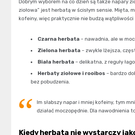
Dobrym wyborem na co dzień są także napary zio
ziołowa” jest herbatą w ścisłym sensie. Mięta, m
kofeiny, więc praktycznie nie budzą wątpliwośc
Czarna herbata
– nawadnia, ale w moc
Zielona herbata
– zwykle lżejsza, częs
Biała herbata
– delikatna, z reguły łag
Herbaty ziołowe i rooibos
– bardzo do
bez pobudzenia.
Im słabszy napar i mniej kofeiny, tym mn
działać moczopędnie. Dla nawodnienia t
Kiedy herbata nie wystarczy ja