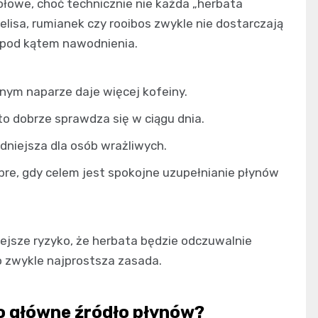
łowe, choć technicznie nie każda „herbata
elisa, rumianek czy rooibos zwykle nie dostarczają
i pod kątem nawodnienia.
nym naparze daje więcej kofeiny.
to dobrze sprawdza się w ciągu dnia.
odniejsza dla osób wrażliwych.
bre, gdy celem jest spokojne uzupełnianie płynów
iejsze ryzyko, że herbata będzie odczuwalnie
o zwykle najprostsza zasada.
ko główne źródło płynów?