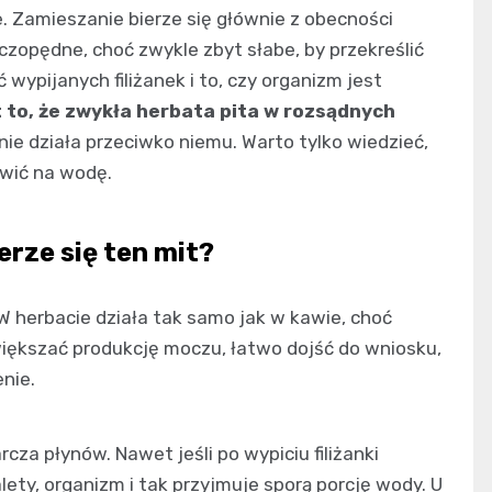
. Zamieszanie bierze się głównie z obecności
czopędne, choć zwykle zbyt słabe, by przekreślić
 wypijanych filiżanek i to, czy organizm jest
 to, że zwykła herbata pita w rozsądnych
 nie działa przeciwko niemu. Warto tylko wiedzieć,
awić na wodę.
erze się ten mit?
W herbacie działa tak samo jak w kawie, choć
większać produkcję moczu, łatwo dojść do wniosku,
nie.
cza płynów. Nawet jeśli po wypiciu filiżanki
lety, organizm i tak przyjmuje sporą porcję wody. U