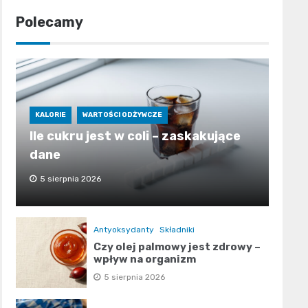
Polecamy
KALORIE
WARTOŚCI ODŻYWCZE
Ile cukru jest w coli – zaskakujące
dane
5 sierpnia 2026
Antyoksydanty
Składniki
Czy olej palmowy jest zdrowy –
wpływ na organizm
5 sierpnia 2026