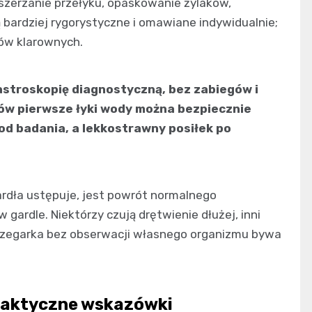
szerzanie przełyku, opaskowanie żylaków,
 bardziej rygorystyczne i omawiane indywidualnie;
nów klarownych.
stroskopię diagnostyczną, bez zabiegów i
ów pierwsze łyki wody można bezpiecznie
d badania, a lekkostrawny posiłek po
ardła ustępuje, jest powrót normalnego
 gardle. Niektórzy czują drętwienie dłużej, inni
o zegarka bez obserwacji własnego organizmu bywa
praktyczne wskazówki