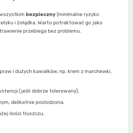
e wszystkim
bezpieczny
(minimalne ryzyko
zełyku i żołądka. Warto potraktować go jako
 trawienie przebiega bez problemu.
ypraw i dużych kawałków, np. krem z marchewki,
ystencji (jeśli dobrze tolerowany),
nym, delikatnie posłodzona,
ej ilości tłuszczu,