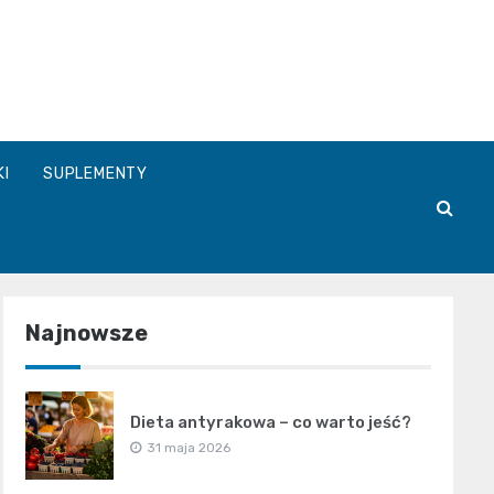
a.pl
KI
SUPLEMENTY
Najnowsze
Dieta antyrakowa – co warto jeść?
31 maja 2026