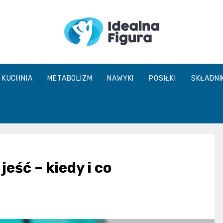
IdealnaFigur
KUCHNIA
METABOLIZM
NAWYKI
POSIŁKI
SKŁADNI
eść – kiedy i co