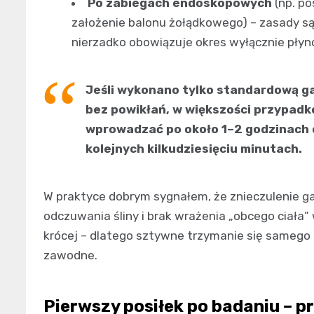
Po zabiegach endoskopowych
(np. po
założenie balonu żołądkowego) – zasady są
nierzadko obowiązuje okres wyłącznie pły
Jeśli wykonano tylko standardową ga
bez powikłań, w większości przypadk
wprowadzać po około 1–2 godzinach o
kolejnych kilkudziesięciu minutach.
W praktyce dobrym sygnałem, że znieczulenie g
odczuwania śliny i brak wrażenia „obcego ciała” w
krócej – dlatego sztywne trzymanie się sameg
zawodne.
Pierwszy posiłek po badaniu – 