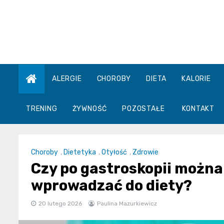
Skip
to
content
ALERGIE
CHOROBY
DIETA
KALORIE
TRENING
ŻYWNOŚĆ
POZOSTAŁE
KONTAKT
Choroby
,
Dietetyka
,
Otyłość
,
Zdrowie
Czy po gastroskopii można j
wprowadzać do diety?
20 lutego 2026
Paulina Mazurkiewicz