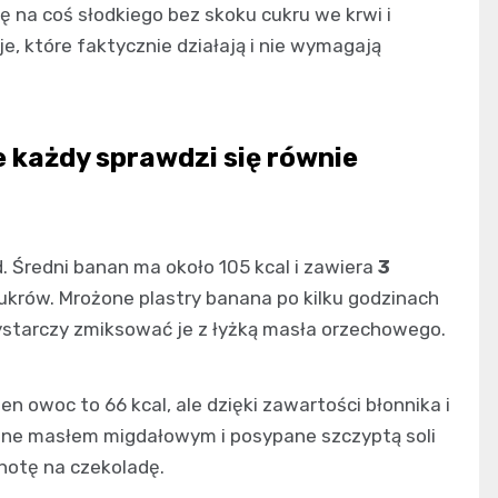
 na coś słodkiego bez skoku cukru we krwi i
, które faktycznie działają i nie wymagają
e każdy sprawdzi się równie
. Średni banan ma około 105 kcal i zawiera
3
cukrów. Mrożone plastry banana po kilku godzinach
ystarczy zmiksować je z łyżką masła orzechowego.
en owoc to 66 kcal, ale dzięki zawartości błonnika i
ziane masłem migdałowym i posypane szczyptą soli
chotę na czekoladę.