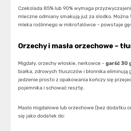
Czekolada 85% lub 90% wymaga przyzwyczajenia,
mleczne odmiany smakują już za słodko. Można t
mleka roślinnego w mikrofalówce – powstaje g
Orzechy i masła orzechowe – tłu
Migdały, orzechy włoskie, nerkowce –
garść 30 
białka, zdrowych tłuszczów i błonnika eliminują g
jedzenie prosto z opakowania kończy się przej
pojemnika i schować resztę.
Masło migdałowe lub orzechowe (bez dodatku cuk
się jako dodatek do: