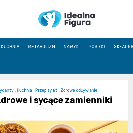
IdealnaFigur
KUCHNIA
METABOLIZM
NAWYKI
POSIŁKI
SKŁADNI
ydanty
,
Kuchnia
,
Przepisy fit
,
Zdrowe odżywianie
zdrowe i sycące zamienniki