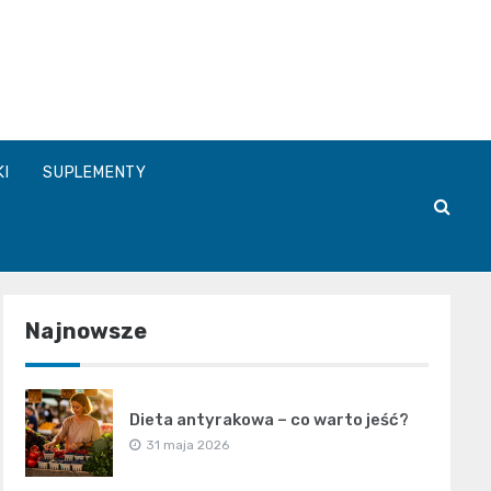
a.pl
KI
SUPLEMENTY
Najnowsze
Dieta antyrakowa – co warto jeść?
31 maja 2026