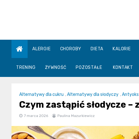
Skip
to
content
ALERGIE
CHOROBY
DIETA
KALORIE
TRENING
ŻYWNOŚĆ
POZOSTAŁE
KONTAKT
Alternatywy dla cukru
,
Alternatywy dla słodyczy
,
Antyoks
Czym zastąpić słodycze – 
7 marca 2026
Paulina Mazurkiewicz