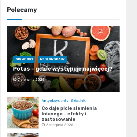
Polecamy
SKŁADNIKI
WĘGLOWODANY
Potas – gdzie występuje najwięcej?
7 sierpnia 2026
Antyoksydanty
Składniki
Co daje picie siemienia
lnianego – efekty i
zastosowanie
6 sierpnia 2026