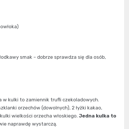
powłoka)
łodkawy smak – dobrze sprawdza się dla osób,
w kulki to zamiennik trufli czekoladowych.
szklanki orzechów (dowolnych), 2 łyżki kakao,
ulki wielkości orzecha włoskiego.
Jedna kulka to
 dwie naprawdę wystarczą.