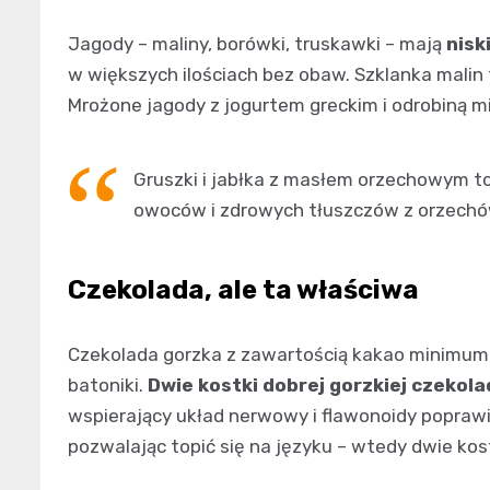
Jagody – maliny, borówki, truskawki – mają
nisk
w większych ilościach bez obaw. Szklanka malin 
Mrożone jagody z jogurtem greckim i odrobiną m
Gruszki i jabłka z masłem orzechowym to
owoców i zdrowych tłuszczów z orzechów 
Czekolada, ale ta właściwa
Czekolada gorzka z zawartością kakao minimum 
batoniki.
Dwie kostki dobrej gorzkiej czekola
wspierający układ nerwowy i flawonoidy poprawia
pozwalając topić się na języku – wtedy dwie kos