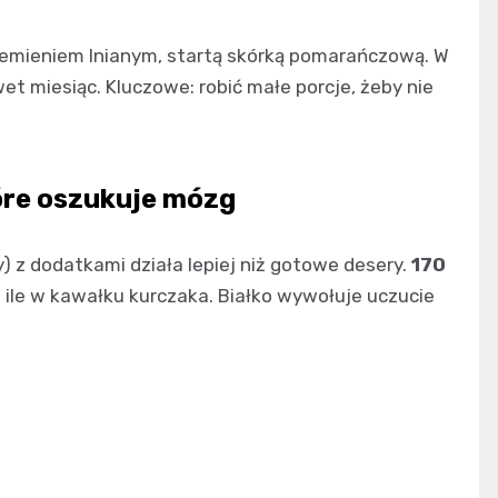
iemieniem lnianym, startą skórką pomarańczową. W
t miesiąc. Kluczowe: robić małe porcje, żeby nie
które oszukuje mózg
y) z dodatkami działa lepiej niż gotowe desery.
170
e ile w kawałku kurczaka. Białko wywołuje uczucie