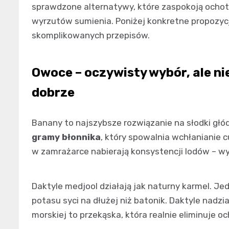
sprawdzone alternatywy, które zaspokoją ochotę
wyrzutów sumienia. Poniżej konkretne propozycje
skomplikowanych przepisów.
Owoce – oczywisty wybór, ale ni
dobrze
Banany to najszybsze rozwiązanie na słodki głód
gramy błonnika
, który spowalnia wchłanianie 
w zamrażarce nabierają konsystencji lodów – w
Daktyle medjool działają jak naturny karmel. Jed
potasu syci na dłużej niż batonik. Daktyle nad
morskiej to przekąska, która realnie eliminuje o