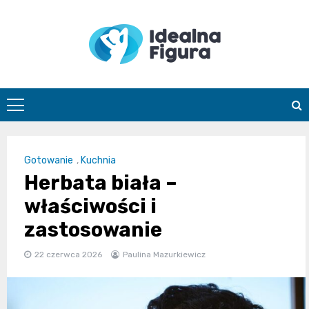
Skip
to
content
IdealnaFigur
Gotowanie
,
Kuchnia
Herbata biała –
właściwości i
zastosowanie
22 czerwca 2026
Paulina Mazurkiewicz