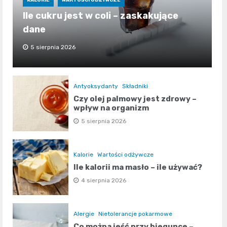
KALORIE
WARTOŚCI ODŻYWCZE
Ile cukru jest w coli – zaskakujące
dane
5 sierpnia 2026
Antyoksydanty
Składniki
Czy olej palmowy jest zdrowy –
wpływ na organizm
5 sierpnia 2026
Kalorie
Wartości odżywcze
Ile kalorii ma masło – ile używać?
4 sierpnia 2026
Alergie
Nietolerancje pokarmowe
Co można jeść przy biegunce –