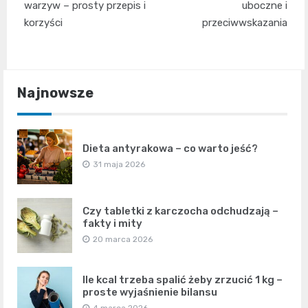
wpisu
warzyw – prosty przepis i
uboczne i
korzyści
przeciwwskazania
Najnowsze
Dieta antyrakowa – co warto jeść?
31 maja 2026
Czy tabletki z karczocha odchudzają –
fakty i mity
20 marca 2026
Ile kcal trzeba spalić żeby zrzucić 1 kg –
proste wyjaśnienie bilansu