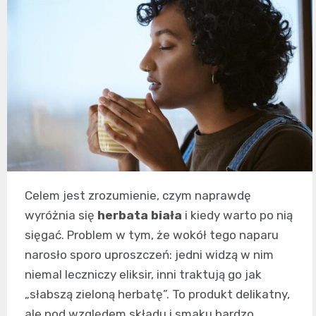
Celem jest zrozumienie, czym naprawdę
wyróżnia się
herbata biała
i kiedy warto po nią
sięgać. Problem w tym, że wokół tego naparu
narosło sporo uproszczeń: jedni widzą w nim
niemal leczniczy eliksir, inni traktują go jak
„słabszą zieloną herbatę”. To produkt delikatny,
ale pod względem składu i smaku bardzo