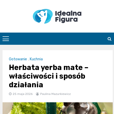
Skip
to
content
IdealnaFigur
Gotowanie
,
Kuchnia
Herbata yerba mate –
właściwości i sposób
działania
25 maja 2026
Paulina Mazurkiewicz