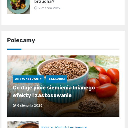
brzucha?
2 marca 2026
Polecamy
ANTYOKSYDANTY
SKŁADNIKI
Co daje picie siemienia lnianego –
efekty i zastosowanie
6 sierpnia 2026
Kalorie
Wartości odżywcze