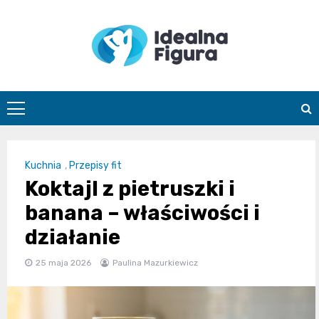
Skip
to
content
IdealnaFigur
Kuchnia
,
Przepisy fit
Koktajl z pietruszki i
banana – właściwości i
działanie
25 maja 2026
Paulina Mazurkiewicz