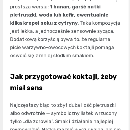
prostsza wersja:
1 banan, garść natki
pietruszki, woda lub kefir, ewentualnie
kilka kropel soku z cytryny
. Taka kompozycja
jest lekka, a jednocześnie sensownie sycąca.
Dodatkową korzyścią bywa to, że regularne
picie warzywno-owocowych koktajli pomaga
oswoić się z mniej słodkim smakiem.
Jak przygotować koktajl, żeby
miał sens
Najczęstszy błąd to zbyt duża ilość pietruszki
albo odwrotnie — symboliczny listek wrzucony
tylko „dla zdrowia”. Smak i działanie najlepiej
równoważyć. Natka ma być wyczuwalna, ale nie