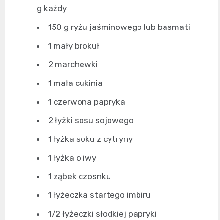
g każdy
150 g ryżu jaśminowego lub basmati
1 mały brokuł
2 marchewki
1 mała cukinia
1 czerwona papryka
2 łyżki sosu sojowego
1 łyżka soku z cytryny
1 łyżka oliwy
1 ząbek czosnku
1 łyżeczka startego imbiru
1/2 łyżeczki słodkiej papryki