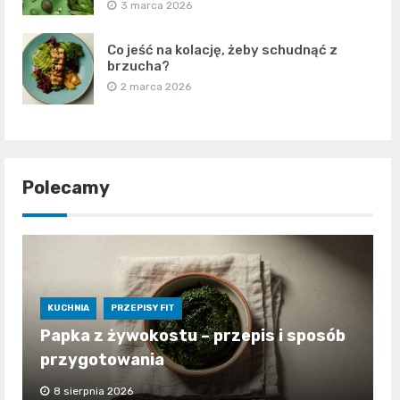
3 marca 2026
Co jeść na kolację, żeby schudnąć z
brzucha?
2 marca 2026
Polecamy
KUCHNIA
PRZEPISY FIT
Papka z żywokostu – przepis i sposób
przygotowania
8 sierpnia 2026