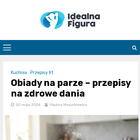
Skip
to
content
IdealnaFigur
Kuchnia
,
Przepisy fit
Obiady na parze – przepisy
na zdrowe dania
30 maja 2026
Paulina Mazurkiewicz