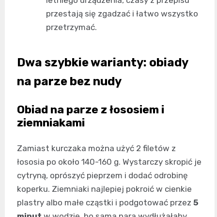
przestają się zgadzać i łatwo wszystko
przetrzymać.
Dwa szybkie warianty: obiady
na parze bez nudy
Obiad na parze z łososiem i
ziemniakami
Zamiast kurczaka można użyć 2 filetów z
łososia po około 140-160 g. Wystarczy skropić je
cytryną, oprószyć pieprzem i dodać odrobinę
koperku. Ziemniaki najlepiej pokroić w cienkie
plastry albo małe cząstki i podgotować przez
5
minut
w wodzie, bo sama para wydłużałaby