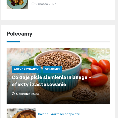
2 marca 2026
Polecamy
ANTYOKSYDANTY
SKŁADNIKI
Co daje picie siemienia lnianego –
efekty i zastosowanie
6 sierpnia 2026
Kalorie
Wartości odżywcze