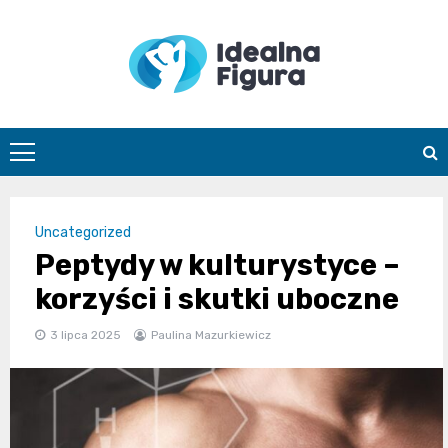
Skip
to
content
IdealnaFigur
Uncategorized
Peptydy w kulturystyce –
korzyści i skutki uboczne
3 lipca 2025
Paulina Mazurkiewicz