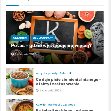
SKŁADNIKI
WĘGLOWODANY
Potas – gdzie występuje najwięcej?
7 sierpnia 2026
Antyoksydanty
Składniki
Co daje picie siemienia lnianego –
efekty i zastosowanie
6 sierpnia 2026
Kalorie
Wartości odżywcze
Ile kalorii ma bigos – od czego