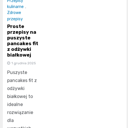
Przepisy
kulinarne
,
Zdrowe
przepisy
Proste
przepisy na
puszyste
pancakes fit
z odżywki
białkowej
1 grudnia 2025
Puszyste
pancakes fit z
odżywki
białkowej to
idealne
rozwiązanie
dla