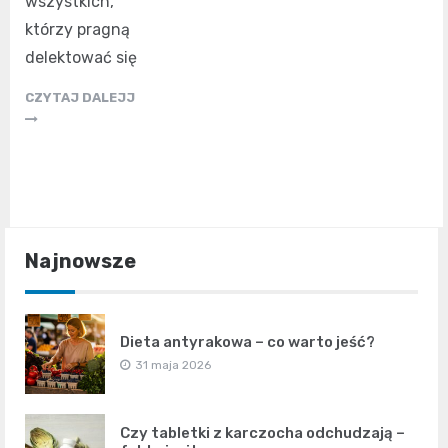
wszystkich,
którzy pragną
delektować się
CZYTAJ DALEJJ
Najnowsze
Dieta antyrakowa – co warto jeść?
31 maja 2026
Czy tabletki z karczocha odchudzają –