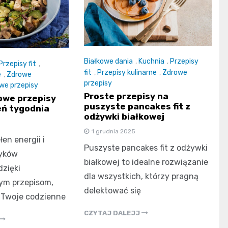
Białkowe dania
,
Kuchnia
,
Przepisy
Przepisy fit
,
fit
,
Przepisy kulinarne
,
Zdrowe
e
,
Zdrowe
przepisy
we przepisy
Proste przepisy na
owe przepisy
puszyste pancakes fit z
eń tygodnia
odżywki białkowej
1 grudnia 2025
łen energii i
Puszyste pancakes fit z odżywki
yków
białkowej to idealne rozwiązanie
zięki
dla wszystkich, którzy pragną
ym przepisom,
delektować się
 Twoje codzienne
CZYTAJ DALEJJ