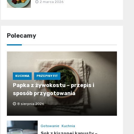
2 marca 2026
Polecamy
KUCHNIA
PRZEPISY FIT
Papka z żywokostu – przepis i
sposób przygotowania
8 sierpnia 2026
Gotowanie
Kuchnia
Sok z kiszonej kapusty –