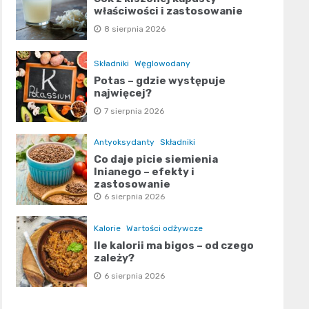
właściwości i zastosowanie
8 sierpnia 2026
Składniki
Węglowodany
Potas – gdzie występuje
najwięcej?
7 sierpnia 2026
Antyoksydanty
Składniki
Co daje picie siemienia
lnianego – efekty i
zastosowanie
6 sierpnia 2026
Kalorie
Wartości odżywcze
Ile kalorii ma bigos – od czego
zależy?
6 sierpnia 2026