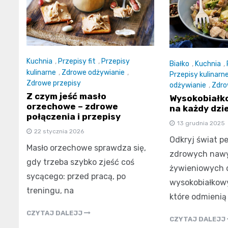
Kuchnia
,
Przepisy fit
,
Przepisy
Białko
,
Kuchnia
,
kulinarne
,
Zdrowe odżywianie
,
Przepisy kulinarn
Zdrowe przepisy
odżywianie
,
Zdro
Z czym jeść masło
Wysokobiałk
orzechowe – zdrowe
na każdy dzi
połączenia i przepisy
13 grudnia 2025
22 stycznia 2026
Odkryj świat pe
Masło orzechowe sprawdza się,
zdrowych naw
gdy trzeba szybko zjeść coś
żywieniowych d
sycącego: przed pracą, po
wysokobiałkow
treningu, na
które odmienią
CZYTAJ DALEJJ
CZYTAJ DALEJJ