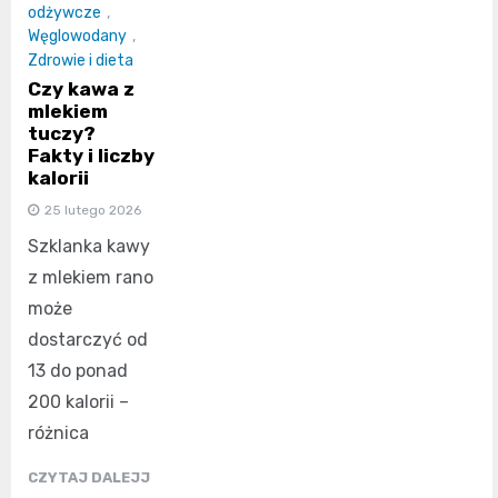
odżywcze
,
Węglowodany
,
Zdrowie i dieta
Czy kawa z
mlekiem
tuczy?
Fakty i liczby
kalorii
25 lutego 2026
Szklanka kawy
z mlekiem rano
może
dostarczyć od
13 do ponad
200 kalorii –
różnica
CZYTAJ DALEJJ