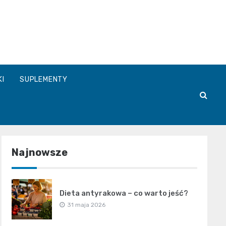
a.pl
KI
SUPLEMENTY
Najnowsze
Dieta antyrakowa – co warto jeść?
31 maja 2026