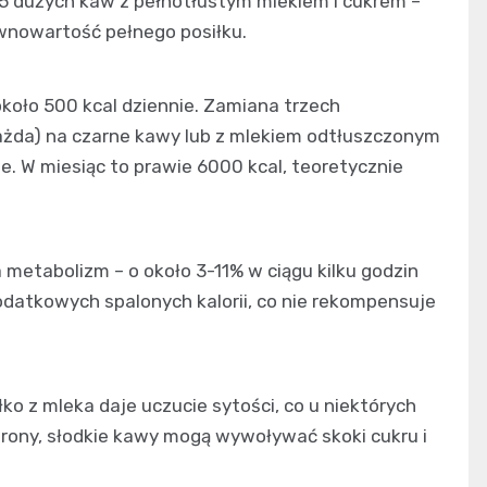
-5 dużych kaw z pełnotłustym mlekiem i cukrem –
równowartość pełnego posiłku.
około 500 kcal dziennie. Zamiana trzech
ażda) na czarne kawy lub z mlekiem odtłuszczonym
ie. W miesiąc to prawie 6000 kcal, teoretycznie
 metabolizm – o około 3-11% w ciągu kilku godzin
odatkowych spalonych kalorii, co nie rekompensuje
o z mleka daje uczucie sytości, co u niektórych
trony, słodkie kawy mogą wywoływać skoki cukru i