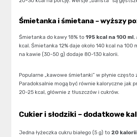
20-30 kcal na porcję. Wersje „barista” są gęstsz
Śmietanka i śmietana – wyższy poz
Śmietanka do kawy 18% to
195 kcal na 100 ml
,
kcal. Śmietanka 12% daje około 140 kcal na 100 
na kawie (30-50 g) dodaje 80-130 kalorii.
Popularne „kawowe śmietanki” w płynie często z
Paradoksalnie mogą być równie kaloryczne jak p
20-25 kcal, głównie z tłuszczów i cukrów.
Cukier i słodziki – dodatkowe ka
Jedna łyżeczka cukru białego (5 g) to
20 kalorii