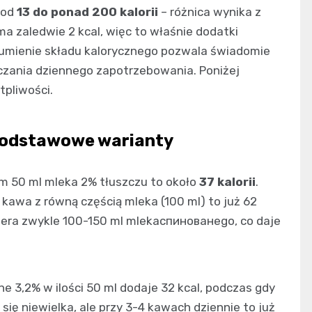
 od
13 do ponad 200 kalorii
– różnica wynika z
ma zaledwie 2 kcal, więc to właśnie dodatki
zumienie składu kalorycznego pozwala świadomie
czania dziennego zapotrzebowania. Poniżej
tpliwości.
 podstawowe warianty
em 50 ml mleka 2% tłuszczu to około
37 kalorii
.
kawa z równą częścią mleka (100 ml) to już 62
wiera zwykle 100-150 ml mlekaспинованego, co daje
e 3,2% w ilości 50 ml dodaje 32 kcal, podczas gdy
się niewielka, ale przy 3-4 kawach dziennie to już