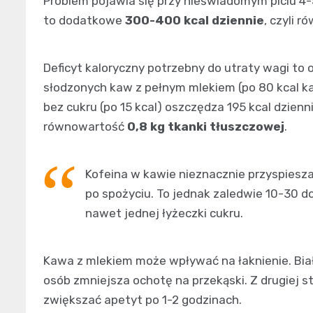
Problem pojawia się przy nieświadomym piciu 4
to dodatkowe
300-400 kcal dziennie
, czyli 
Deficyt kaloryczny potrzebny do utraty wagi to 
słodzonych kaw z pełnym mlekiem (po 80 kcal k
bez cukru (po 15 kcal) oszczędza 195 kcal dzienn
równowartość
0,8 kg tkanki tłuszczowej
.
Kofeina w kawie nieznacznie przyspiesza
po spożyciu. To jednak zaledwie 10-30 d
nawet jednej łyżeczki cukru.
Kawa z mlekiem może wpływać na łaknienie. Białk
osób zmniejsza ochotę na przekąski. Z drugiej s
zwiększać apetyt po 1-2 godzinach.