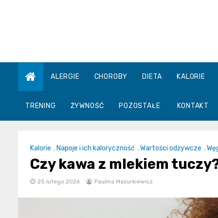
Skip
to
content
ALERGIE
CHOROBY
DIETA
KALORIE
TRENING
ŻYWNOŚĆ
POZOSTAŁE
KONTAKT
Kalorie
,
Napoje i ich kaloryczność
,
Wartości odżywcze
,
Wę
Czy kawa z mlekiem tuczy? F
25 lutego 2026
Paulina Mazurkiewicz