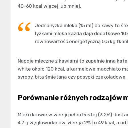
40-60 kcal więcej lub mniej.
Jedna łyżka mleka (15 ml) do kawy to śre
łyżkami mleka każda dają dodatkowe 108-
równowartość energetyczną 0,5 kg tkank
Napoje mleczne z kawiarni to zupełnie inna kate
white około 120 kcal, a karmelowe macchiato m
syropy, bita śmietana czy posypki czekoladowe, 
Porównanie różnych rodzajów 
Mleko krowie w wersji pełnotłustej (3,2%) dost
4,7 g węglowodanów. Wersja 2% to 49 kcal, a odt