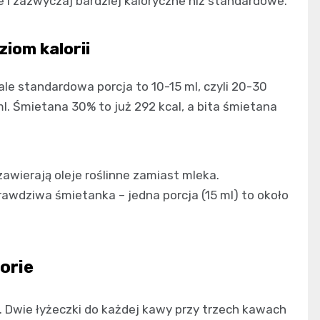
e i zazwyczaj bardziej kaloryczne niż standardowe.
iom kalorii
 ale standardowa porcja to 10-15 ml, czyli 20-30
ml. Śmietana 30% to już 292 kcal, a bita śmietana
awierają oleje roślinne zamiast mleka.
rawdziwa śmietanka – jedna porcja (15 ml) to około
lorie
. Dwie łyżeczki do każdej kawy przy trzech kawach