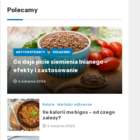
Polecamy
ANTYOKSYDANTY
SKŁADNIKI
Co daje picie siemienia lnianego –
efekty i zastosowanie
6 sierpnia 2026
Kalorie
Wartości odżywcze
Ile kalorii ma bigos – od czego
zależy?
6 sierpnia 2026