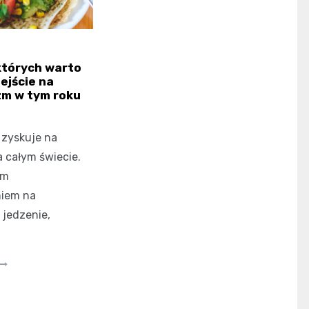
których warto
ejście na
zm w tym roku
 zyskuje na
a całym świecie.
ym
iem na
 jedzenie,