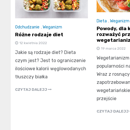
Dieta
,
Weganizm
Odchudzanie
,
Weganizm
Powody, dla 
rozważyć prz
Różne rodzaje diet
wegetariani
12 kwietnia 2022
19 marca 2022
Jakie są rodzaje diet? Dieta
Wegetarianizm
czym jest? Jest to ograniczenie
popularności n
ilościowe kalorii węglowodanych
Wraz z rosnąc
tłuszczy białka
zapotrzebowan
CZYTAJ DALEJJ
wegetariańskie
przejście
CZYTAJ DALEJJ