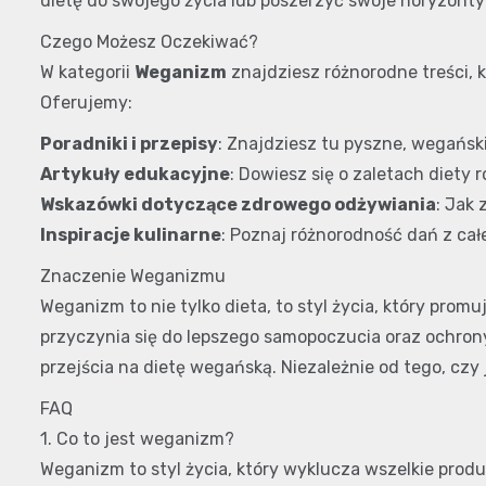
dietę do swojego życia lub poszerzyć swoje horyzonty 
Czego Możesz Oczekiwać?
W kategorii
Weganizm
znajdziesz różnorodne treści, 
Oferujemy:
Poradniki i przepisy
: Znajdziesz tu pyszne, wegańsk
Artykuły edukacyjne
: Dowiesz się o zaletach diety r
Wskazówki dotyczące zdrowego odżywiania
: Jak
Inspiracje kulinarne
: Poznaj różnorodność dań z ca
Znaczenie Weganizmu
Weganizm to nie tylko dieta, to styl życia, który prom
przyczynia się do lepszego samopoczucia oraz ochrony
przejścia na dietę wegańską. Niezależnie od tego, c
FAQ
1. Co to jest weganizm?
Weganizm to styl życia, który wyklucza wszelkie produk