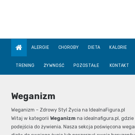
Skip
to
content
ALERGIE
CHOROBY
DIETA
KALORIE
TRENING
ŻYWNOŚĆ
POZOSTAŁE
KONTAKT
Weganizm
Weganizm – Zdrowy Styl Życia na IdealnaFigura.pl
Witaj w kategorii
Weganizm
na idealnafigura.pl, gdz
podejścia do żywienia. Nasza sekcja poświęcona wegan