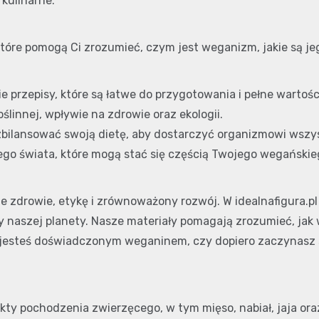
kulinarne.
które pomogą Ci zrozumieć, czym jest weganizm, jakie są je
ie przepisy, które są łatwe do przygotowania i pełne wartoś
oślinnej, wpływie na zdrowie oraz ekologii.
 zbilansować swoją dietę, aby dostarczyć organizmowi wsz
łego świata, które mogą stać się częścią Twojego wegański
uje zdrowie, etykę i zrównoważony rozwój. W idealnafigura.pl
 naszej planety. Nasze materiały pomagają zrozumieć, jak w
zy jesteś doświadczonym weganinem, czy dopiero zaczynasz 
ty pochodzenia zwierzęcego, w tym mięso, nabiał, jaja oraz 