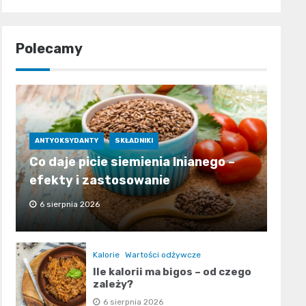
Polecamy
ANTYOKSYDANTY
SKŁADNIKI
Co daje picie siemienia lnianego –
efekty i zastosowanie
6 sierpnia 2026
Kalorie
Wartości odżywcze
Ile kalorii ma bigos – od czego
zależy?
6 sierpnia 2026