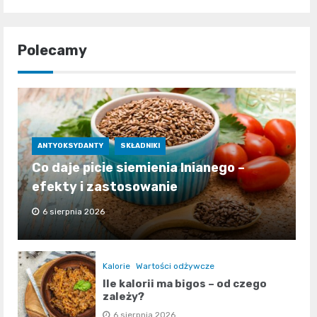
Polecamy
ANTYOKSYDANTY
SKŁADNIKI
Co daje picie siemienia lnianego –
efekty i zastosowanie
6 sierpnia 2026
Kalorie
Wartości odżywcze
Ile kalorii ma bigos – od czego
zależy?
6 sierpnia 2026