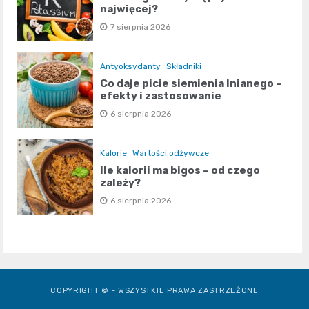
najwięcej?
7 sierpnia 2026
Antyoksydanty
Składniki
Co daje picie siemienia lnianego –
efekty i zastosowanie
6 sierpnia 2026
Kalorie
Wartości odżywcze
Ile kalorii ma bigos – od czego
zależy?
6 sierpnia 2026
COPYRIGHT © - WSZYSTKIE PRAWA ZASTRZEŻONE