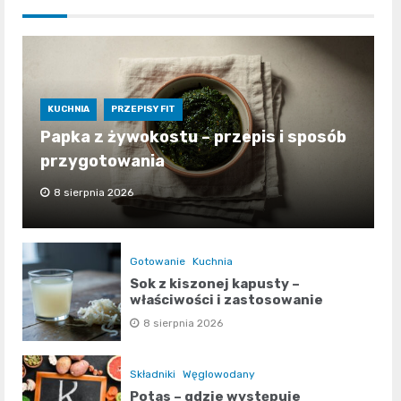
KUCHNIA
PRZEPISY FIT
Papka z żywokostu – przepis i sposób
przygotowania
8 sierpnia 2026
Gotowanie
Kuchnia
Sok z kiszonej kapusty –
właściwości i zastosowanie
8 sierpnia 2026
Składniki
Węglowodany
Potas – gdzie występuje