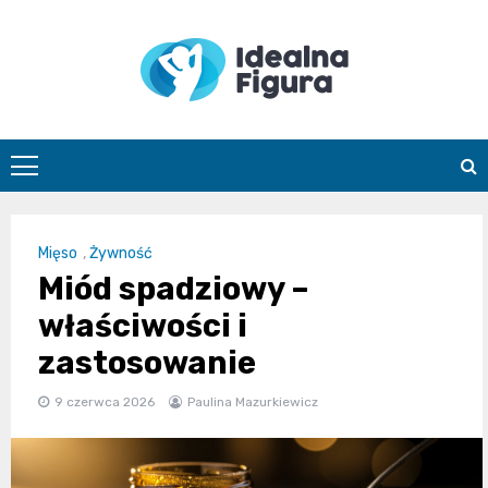
Skip
to
content
IdealnaFigur
Mięso
,
Żywność
Miód spadziowy –
właściwości i
zastosowanie
9 czerwca 2026
Paulina Mazurkiewicz