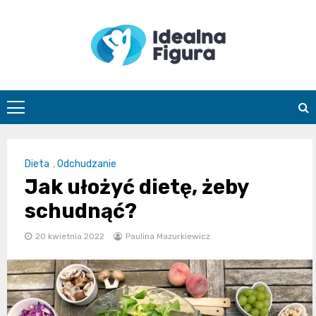
Skip
to
content
IdealnaFigur
Dieta
,
Odchudzanie
Jak ułożyć dietę, żeby
schudnąć?
20 kwietnia 2022
Paulina Mazurkiewicz