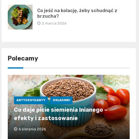
Co jeść na kolację, żeby schudnąć z
brzucha?
2 marca 2026
Polecamy
ANTYOKSYDANTY
SKŁADNIKI
Co daje picie siemienia lnianego –
efekty i zastosowanie
6 sierpnia 2026