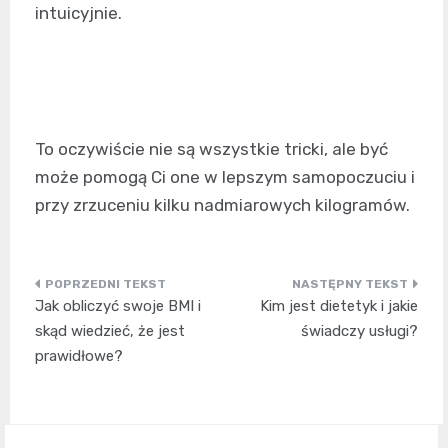
intuicyjnie.
To oczywiście nie są wszystkie tricki, ale być
może pomogą Ci one w lepszym samopoczuciu i
przy zrzuceniu kilku nadmiarowych kilogramów.
Nawigacja
Jak obliczyć swoje BMI i
Kim jest dietetyk i jakie
wpisu
skąd wiedzieć, że jest
świadczy usługi?
prawidłowe?