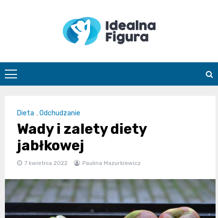
Skip
to
content
IdealnaFigur
Dieta
,
Odchudzanie
Wady i zalety diety
jabłkowej
7 kwietnia 2022
Paulina Mazurkiewicz