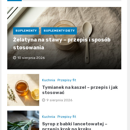
SUPLEMENTY
SUPLEMENTY DIETY
Żelatyna na stawy – przepis i sposób
stosowania
10 sierpnia 2026
Kuchnia
Przepisy fit
Tymianek na kaszel – przepis i jak
stosować
9 sierpnia 2026
Kuchnia
Przepisy fit
Syrop z babki lancetowatej –
przepis krok po kroku