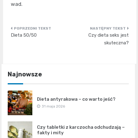
wad.
Nawigacja
Dieta 50/50
Czy dieta seks jest
wpisu
skuteczna?
Najnowsze
Dieta antyrakowa – co warto jeść?
31 maja 2026
Czy tabletki z karczocha odchudzają –
fakty i mity